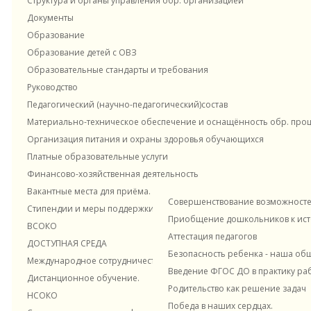
Структура и органы управления обр. организацией
*
Электронная почта
press@edu.gov.ru
Новости и материалы
Документы
Образование
Адрес
127006, г. Москва, ул. Каретный
Образование детей с ОВЗ
Образовательные стандарты и требования
Курирующее
Департамент международного 
подразделение
общественностью
Руководство
Внутрифирменное обучение
Педагогический (научно-педагогический)состав
*
только для обращений СМИ.
Материально-техническое обеспечение и оснащённость обр. проце
Заявления и обращения граждан и организаций, поступившие по
данному адресу электронной почты, не рассматриваются
Организация питания и охраны здоровья обучающихся
Платные образовательные услуги
Наставничество в ДОУ
"Цокотуха" ЭОЖ
Финансово-хозяйственная деятельность
Вакантные места для приёма. Прием в ДОУ
Совершенствование возможностей
Стипендии и меры поддержки обучающихся
Навигация
Приобщение дошкольников к исто
ВСОКО
Консультационный центр
Контакты
Аттестация педагогов
ДОСТУПНАЯ СРЕДА
Сведения об образовательной организации
Безопасность ребенка - наша об
Международное сотрудничество
Основные сведения о ГБДОУ №18
Введение ФГОС ДО в практику ра
Дистанционное обучение.
Структура и органы управления обр.
Родительство как решение задач
НСОКО
организацией
Победа в наших сердцах.