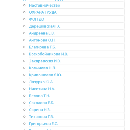
Наставничество
ОХРАНА ТРУДА
ФОП ДО
Дерешовская Г.С.
Андреева Е.В.
Антонова О.Н.
Благирева Т.Б.
Воскобойникова И.В.
Захаревская И.В.
Колычева Н.Л.
Кривошеева Я.Ю.
Лазурко Ю.А.
Никитина Н.А.
Белова Т.Н.
Соколова Е.Б.
Сорина Н.З.
Тихонова Г.В.
Григорьева Е.С.