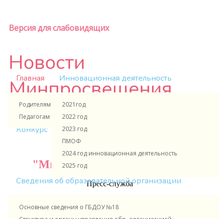
Версия для слабовидящих
Новости
Главная
Инновационная деятельность
Минпросвещения
Родителям и ученикам
2021год
России
Педагогам и сотрудникам
2022 год
Конкурс
2023 год
ПМОФ
Официальный сайт
2024 год инновационная деятельность
"Минпросвещения России"
2025 год
Сведения об образовательной организации
Пресс-служба
*
Телефоны
Тел. +7 (495) 587-01-10 добав
Основные сведения о ГБДОУ №18